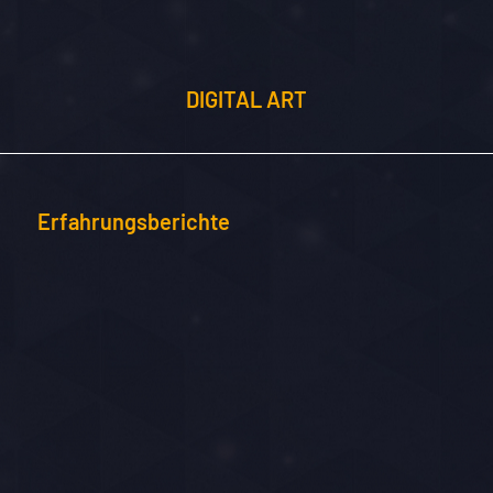
DIGITAL ART
Erfahrungsberichte
„
This school is a fantastic facility with great staff
and passionate students! Networking
opportunities are plenty, every class is
interesting and full with theory and practical
training, and also the coffee is superb!
😉
If you’re
looking for an in to the games industry this is your
best option!“ (Jahrgang 2017)