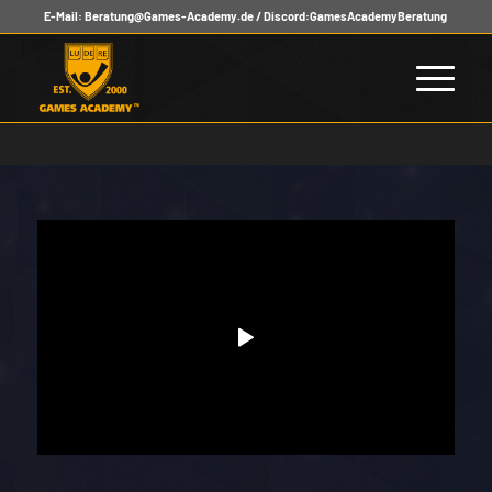
E-Mail:
Beratung@Games-Academy.de
/ Discord:
GamesAcademyBeratung